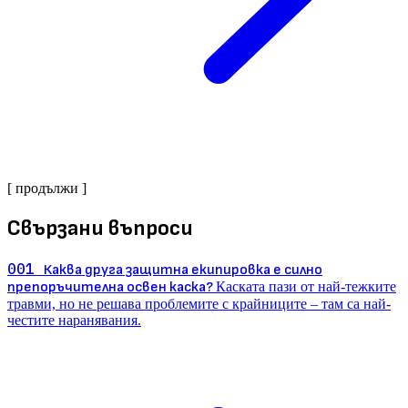
[ продължи ]
Свързани въпроси
001
Каква друга защитна екипировка е силно
препоръчителна освен каска?
Каската пази от най-тежките
травми, но не решава проблемите с крайниците – там са най-
честите наранявания.