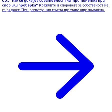
005
Как се доказва собственост на тротинетка при
спор или проверка?
Кражбите и споровете за собственост не
са рядкост. При регистрация темата ще стане още по-важна.