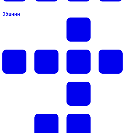
Общини
Общини