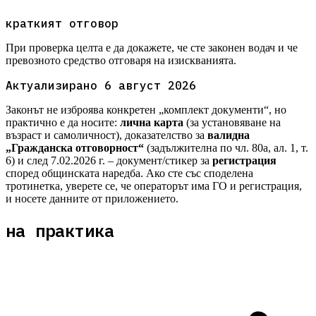
краткият отговор
При проверка целта е да докажете, че сте законен водач и че
превозното средство отговаря на изискванията.
Актуализирано
6 август 2026
Законът не изброява конкретен „комплект документи“, но
практично е да носите:
лична карта
(за установяване на
възраст и самоличност), доказателство за
валидна
„Гражданска отговорност“
(задължителна по чл. 80а, ал. 1, т.
6) и след 7.02.2026 г. – документ/стикер за
регистрация
според общинската наредба. Ако сте със споделена
тротинетка, уверете се, че операторът има ГО и регистрация,
и носете данните от приложението.
на практика