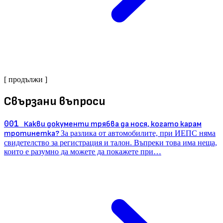
[ продължи ]
Свързани въпроси
001
Какви документи трябва да нося, когато карам
тротинетка?
За разлика от автомобилите, при ИЕПС няма
свидетелство за регистрация и талон. Въпреки това има неща,
които е разумно да можете да покажете при…