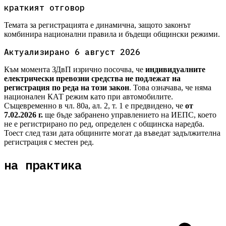
краткият отговор
Темата за регистрацията е динамична, защото законът
комбинира национални правила и бъдещи общински режими.
Актуализирано
6 август 2026
Към момента ЗДвП изрично посочва, че
индивидуалните
електрически превозни средства не подлежат на
регистрация по реда на този закон
. Това означава, че няма
национален КАТ режим като при автомобилите.
Същевременно в чл. 80а, ал. 2, т. 1 е предвидено, че
от
7.02.2026 г.
ще бъде забранено управлението на ИЕПС, което
не е регистрирано по ред, определен с общинска наредба.
Тоест след тази дата общините могат да въведат задължителна
регистрация с местен ред.
на практика