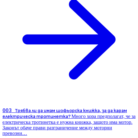
003
Трябва ли да имам шофьорска книжка, за да карам
електрическа тротинетка?
Много хора предполагат, че за
електрическа тротинетка е нужна книжка, защото има мотор.
Законът обаче прави разграничение между моторни
превозни…