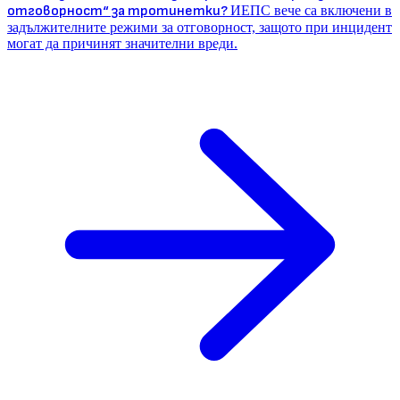
отговорност“ за тротинетки?
ИЕПС вече са включени в
задължителните режими за отговорност, защото при инцидент
могат да причинят значителни вреди.