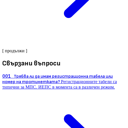
[ продължи ]
Свързани въпроси
001
Трябва ли да имам регистрационна табела или
номер на тротинетката?
Регистрационните табели са
типични за МПС. ИЕПС в момента са в различен режим.