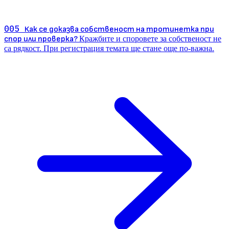
005
Как се доказва собственост на тротинетка при
спор или проверка?
Кражбите и споровете за собственост не
са рядкост. При регистрация темата ще стане още по-важна.