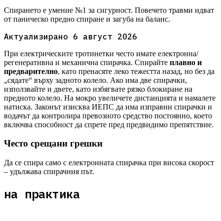
Спирането е умение №1 за сигурност. Повечето травми идват
от паническо предно спиране и загуба на баланс.
Актуализирано
6 август 2026
При електрическите тротинетки често имате електронна/
регенеративна и механична спирачка. Спирайте
плавно и
предварително
, като пренасяте леко тежестта назад, но без да
„сядате“ върху задното колело. Ако има две спирачки,
използвайте и двете, като избягвате рязко блокиране на
предното колело. На мокро увеличете дистанцията и намалете
натиска. Законът изисква ИЕПС да има изправни спирачки и
водачът да контролира превозното средство постоянно, което
включва способност да спрете пред предвидимо препятствие.
Често срещани грешки
Да се спира само с електронната спирачка при висока скорост
– удължава спирачния път.
на практика