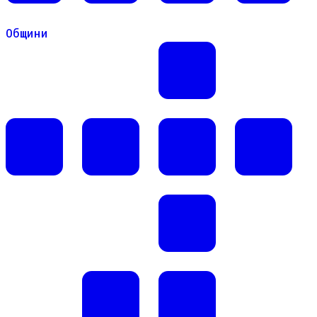
Общини
Общини