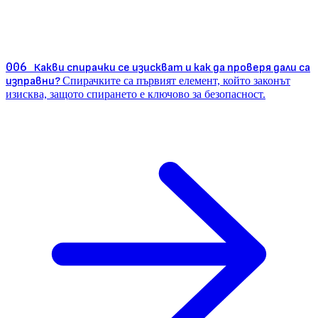
006
Какви спирачки се изискват и как да проверя дали са
изправни?
Спирачките са първият елемент, който законът
изисква, защото спирането е ключово за безопасност.