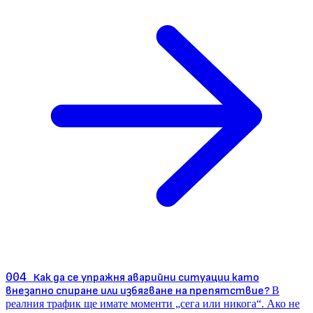
004
Как да се упражня аварийни ситуации като
внезапно спиране или избягване на препятствие?
В
реалния трафик ще имате моменти „сега или никога“. Ако не