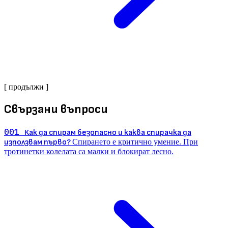
[ продължи ]
Свързани въпроси
001
Как да спирам безопасно и каква спирачка да
използвам първо?
Спирането е критично умение. При
тротинетки колелата са малки и блокират лесно.