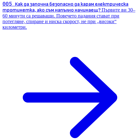
005
Как да започна безопасно да карам електрическа
тротинетка, ако съм напълно начинаещ?
Първите ви 30–
60 минути са решаващи. Повечето падания стават при
потегляне, спиране и ниска скорост, не при „високи“
километри.