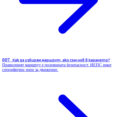
007
Как да избирам маршрут, ако съм нов в карането?
Правилният маршрут е половината безопасност. ИЕПС имат
специфични зони за движение.