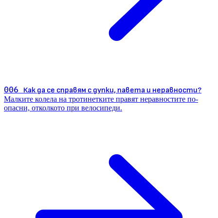
006
Как да се справям с дупки, павета и неравности?
Малките колела на тротинетките правят неравностите по-
опасни, отколкото при велосипеди.