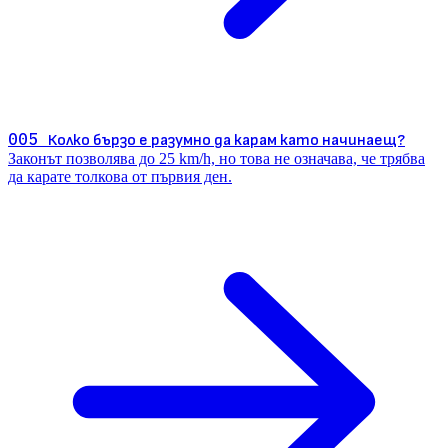
005
Колко бързо е разумно да карам като начинаещ?
Законът позволява до 25 km/h, но това не означава, че трябва
да карате толкова от първия ден.