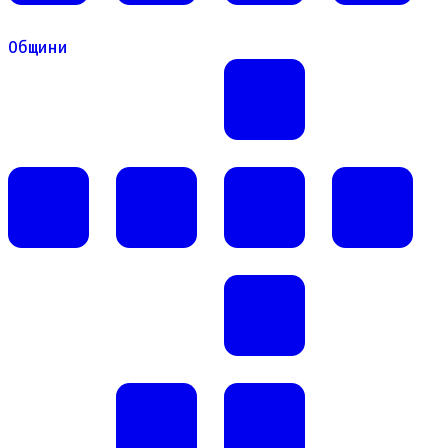
Общини
Общини