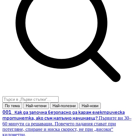
По тема
Най-четени
Най-полезни
Най-нови
001
Как да започна безопасно да карам електрическа
тротинетка, ако съм напълно начинаещ?
Първите ви 30–
60 минути са решаващи. Повечето падания стават при
потегляне, спиране и ниска скорост, не при „високи“
километри.