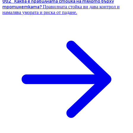
002
Каква е правилната стойка на тялото върху
тротинетката?
Правилната стойка ви дава контрол и
намалява умората и риска от падане.