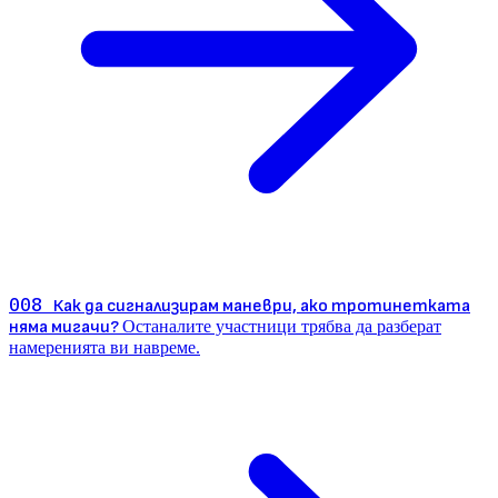
008
Как да сигнализирам маневри, ако тротинетката
няма мигачи?
Останалите участници трябва да разберат
намеренията ви навреме.