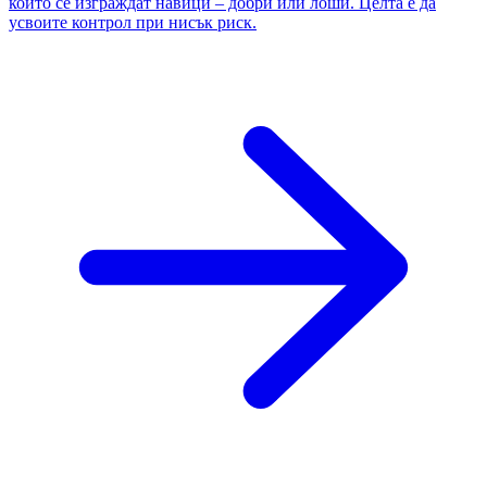
който се изграждат навици – добри или лоши. Целта е да
усвоите контрол при нисък риск.