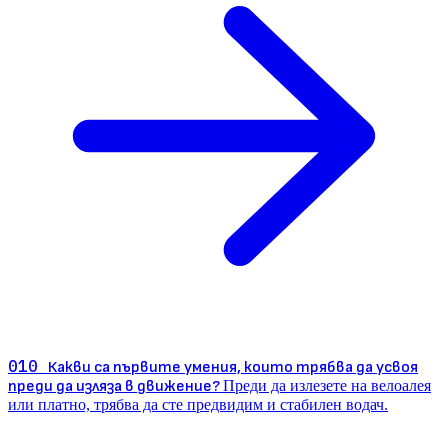
010
Какви са първите умения, които трябва да усвоя
преди да изляза в движение?
Преди да излезете на велоалея
или платно, трябва да сте предвидим и стабилен водач.