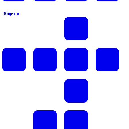
Общини
Общини