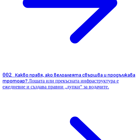
002
Какво правя, ако велоалеята свършва и продължава
тротоар?
Лошата или прекъсната инфраструктура е
ежедневие и създава правни „дупки“ за водачите.