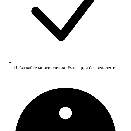
Избягвайте многолентови булеварди без велолента.