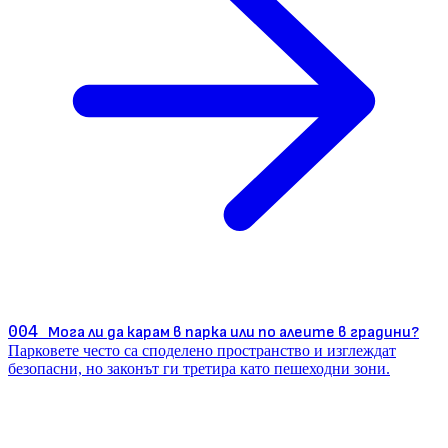
004
Мога ли да карам в парка или по алеите в градини?
Парковете често са споделено пространство и изглеждат
безопасни, но законът ги третира като пешеходни зони.