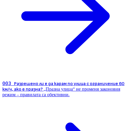
003
Разрешено ли е да карам по улица с ограничение 60
км/ч, ако е празна?
„Празна улица“ не променя законовия
режим – правилата са обективни.