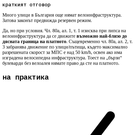
краткият отговор
Много улици в България още нямат велоинфраструктура.
Затова законът предвижда резервен режим.
Да, но при условия. Чл. 80а, ал. 1, т. 1 изисква при липса на
велоинфраструктура да се движите
възможно най-близо до
дясната граница на платното
. Същевременно чл. 80а, ал. 2, т.
3 забранява движение по улици/пътища, където максимално
разрешената скорост за МПС е над 50 km/h, освен ако има
изградена велосипедна инфраструктура. Тоест на „бързи“
булеварди без велоалея нямате право да сте на платното.
на практика