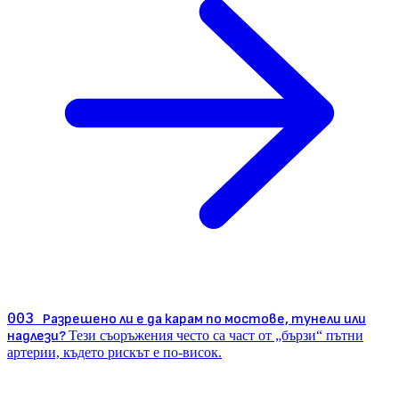
003
Разрешено ли е да карам по мостове, тунели или
надлези?
Тези съоръжения често са част от „бързи“ пътни
артерии, където рискът е по-висок.