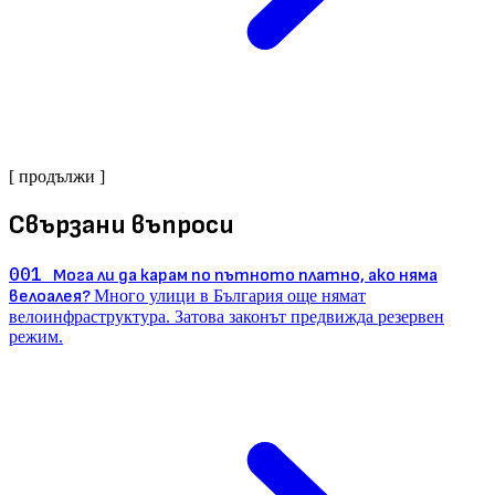
[ продължи ]
Свързани въпроси
001
Мога ли да карам по пътното платно, ако няма
велоалея?
Много улици в България още нямат
велоинфраструктура. Затова законът предвижда резервен
режим.