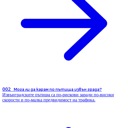
002
Мога ли да карам по пътища извън града?
Извънградските пътища са по-рискови заради по-високи
скорости и по-малка предвидимост на трафика.