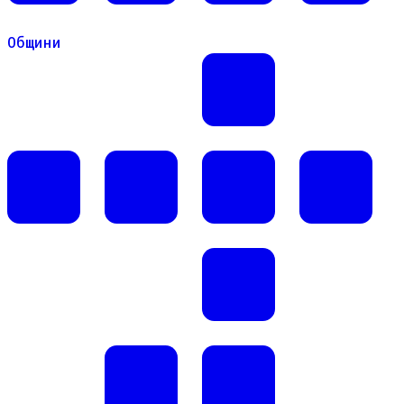
Общини
Общини