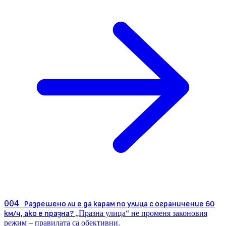
004
Разрешено ли е да карам по улица с ограничение 60
км/ч, ако е празна?
„Празна улица“ не променя законовия
режим – правилата са обективни.