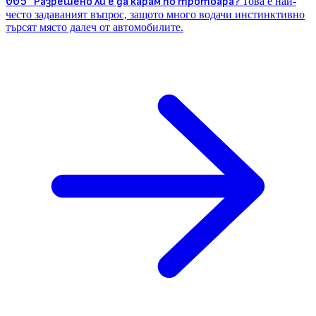
005
Разрешено ли е да карам по тротоара?
Това е най-
често задаваният въпрос, защото много водачи инстинктивно
търсят място далеч от автомобилите.