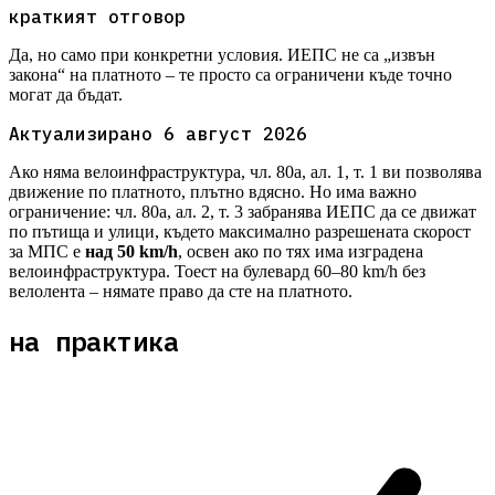
краткият отговор
Да, но само при конкретни условия. ИЕПС не са „извън
закона“ на платното – те просто са ограничени къде точно
могат да бъдат.
Актуализирано
6 август 2026
Ако няма велоинфраструктура, чл. 80а, ал. 1, т. 1 ви позволява
движение по платното, плътно вдясно. Но има важно
ограничение: чл. 80а, ал. 2, т. 3 забранява ИЕПС да се движат
по пътища и улици, където максимално разрешената скорост
за МПС е
над 50 km/h
, освен ако по тях има изградена
велоинфраструктура. Тоест на булевард 60–80 km/h без
велолента – нямате право да сте на платното.
на практика