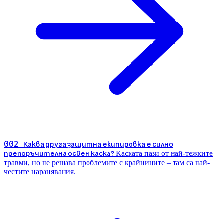
002
Каква друга защитна екипировка е силно
препоръчителна освен каска?
Каската пази от най-тежките
травми, но не решава проблемите с крайниците – там са най-
честите наранявания.