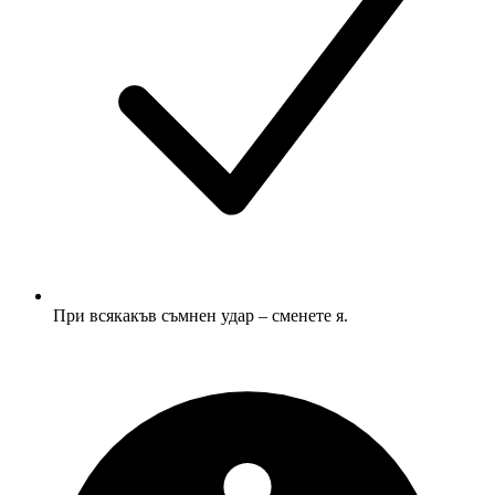
При всякакъв съмнен удар – сменете я.