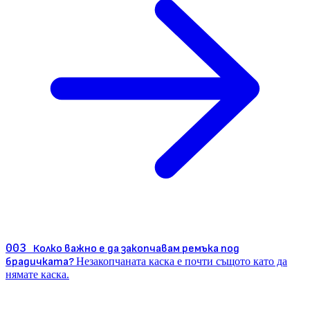
003
Колко важно е да закопчавам ремъка под
брадичката?
Незакопчаната каска е почти същото като да
нямате каска.