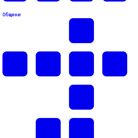
Общини
Общини