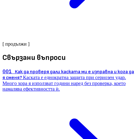
[ продължи ]
Свързани въпроси
001
Как да проверя дали каската ми е изправна и кога да
я сменя?
Каската е еднократна защита при сериозен удар.
Много хора я използват години наред без проверка, което
намалява ефективността ѝ.