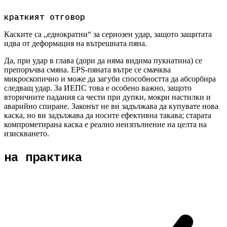
краткият отговор
Каските са „еднократни“ за сериозен удар, защото защитата
идва от деформация на вътрешната пяна.
Да, при удар в глава (дори да няма видима пукнатина) се
препоръчва смяна. EPS-пяната вътре се смачква
микроскопично и може да загуби способността да абсорбира
следващ удар. За ИЕПС това е особено важно, защото
вторичните падания са чести при дупки, мокри настилки и
аварийно спиране. Законът не ви задължава да купувате нова
каска, но ви задължава да носите ефективна такава; старата
компрометирана каска е реално неизпълнение на целта на
изискването.
на практика