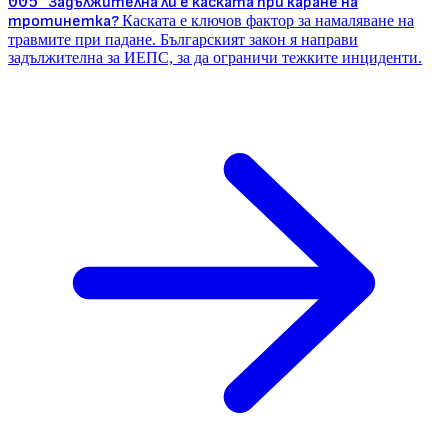
005
Задължителна ли е каската при каране на
тротинетка?
Каската е ключов фактор за намаляване на
травмите при падане. Българският закон я направи
задължителна за ИЕПС, за да ограничи тежките инциденти.