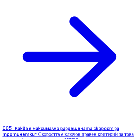
005
Каква е максимално разрешената скорост за
тротинетки?
Скоростта е ключов правен критерий за това