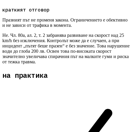
краткият отговор
Празният път не променя закона. Ограничението е обективно
и не зависи от трафика в момента.
Не. Чл. 80а, ал. 2, т. 2 забранява развиване на скорост над 25
km/h без изключения. Контролът може да е случаен, а при
инцидент „пътят беше празен“ е без значение. Това нарушение
води до глоба 200 лв. Освен това по-високата скорост
значително увеличава спирачния път на малките гуми и риска
от тежка травма.
на практика