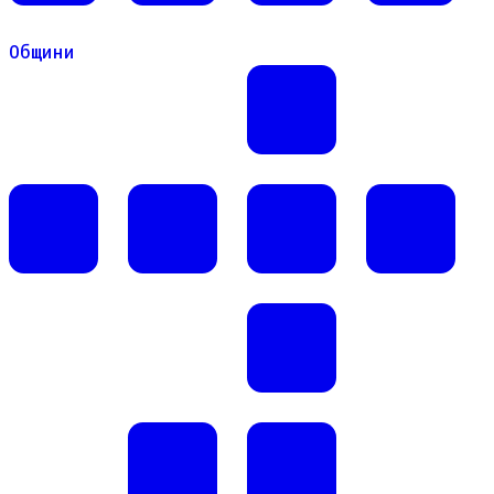
Общини
Общини