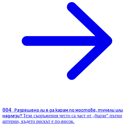
004
Разрешено ли е да карам по мостове, тунели или
надлези?
Тези съоръжения често са част от „бързи“ пътни
артерии, където рискът е по-висок.