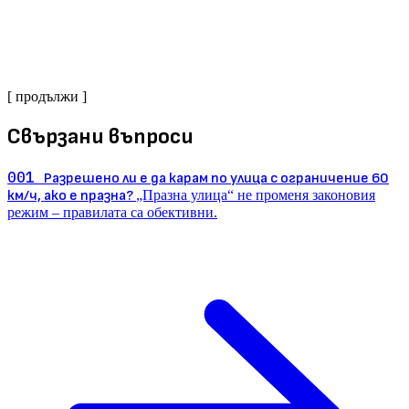
[ продължи ]
Свързани въпроси
001
Разрешено ли е да карам по улица с ограничение 60
км/ч, ако е празна?
„Празна улица“ не променя законовия
режим – правилата са обективни.