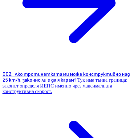
002
Ако тротинетката ми може конструктивно над
25 km/h, законно ли е да я карам?
Тук има тънка граница:
законът определя ИЕПС именно чрез максималната
конструктивна скорост.