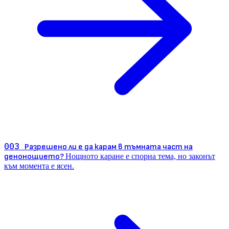
003
Разрешено ли е да карам в тъмната част на
денонощието?
Нощното каране е спорна тема, но законът
към момента е ясен.