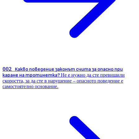
002
Какво поведение законът счита за опасно при
каране на тротинетка?
Не е нужно да сте превишили
скоростта, за да сте в нарушение – опасното поведение е
самостоятелно основание.