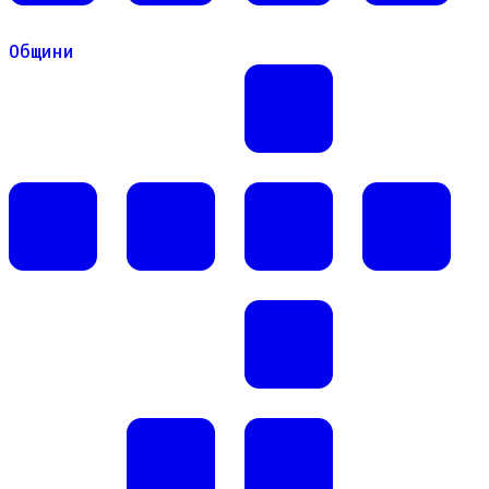
Общини
Общини