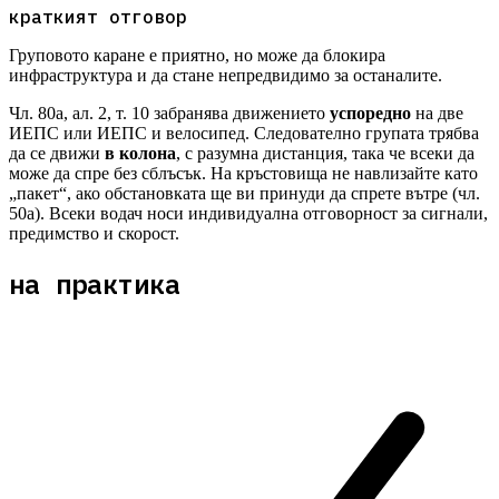
краткият отговор
Груповото каране е приятно, но може да блокира
инфраструктура и да стане непредвидимо за останалите.
Чл. 80а, ал. 2, т. 10 забранява движението
успоредно
на две
ИЕПС или ИЕПС и велосипед. Следователно групата трябва
да се движи
в колона
, с разумна дистанция, така че всеки да
може да спре без сблъсък. На кръстовища не навлизайте като
„пакет“, ако обстановката ще ви принуди да спрете вътре (чл.
50а). Всеки водач носи индивидуална отговорност за сигнали,
предимство и скорост.
на практика