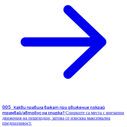
005
Какви правила важат при движение покрай
трамвай/автобус на спирка?
Спирките са места с внезапни
движения на пешеходци, затова се изисква максимална
предпазливост.