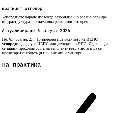
краткият отговор
Успоредното каране изглежда безобидно, но реално блокира
инфраструктурата и намалява реакционното време.
Актуализирано
6 август 2026
Не. Чл. 80а, ал. 2, т. 10 забранява движението на ИЕПС
успоредно
до друго ИЕПС или двуколесно ППС. Идеята е да
се запази проходимостта на велолентите/платното и да се
предотвратят сблъсъци при внезапни маневри.
на практика