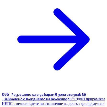
005
Разрешено ли е да карам в зона със знак В9
„Забранено е влизането на велосипеди“?
ЗДвП приравнява
ИЕПС с велосипедите по отношение на достъп до определени