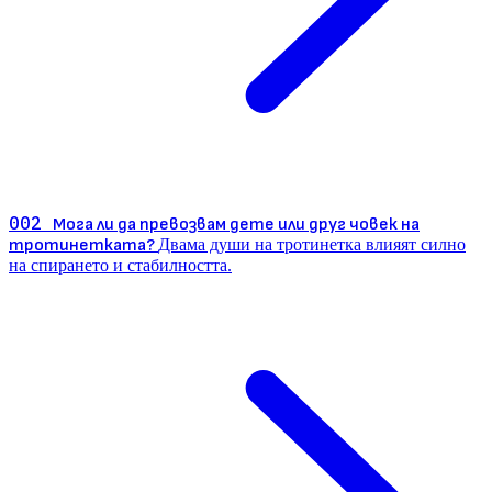
002
Мога ли да превозвам дете или друг човек на
тротинетката?
Двама души на тротинетка влияят силно
на спирането и стабилността.