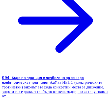
004
Къде по принцип е позволено да се кара
електрическа тротинетка?
За ИЕПС (електрическите
тротинетки) законът въвежда конкретни места за движение,
защото те се движат по-бързо от пешеходци, но са по-уязвими
от…