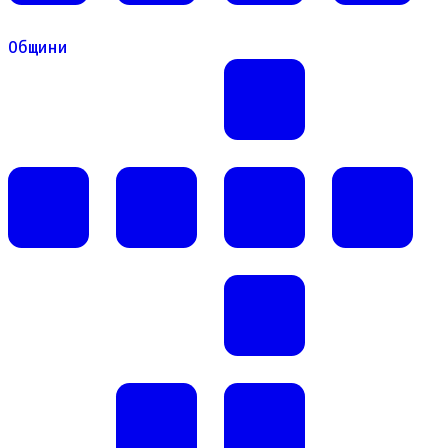
Общини
Общини