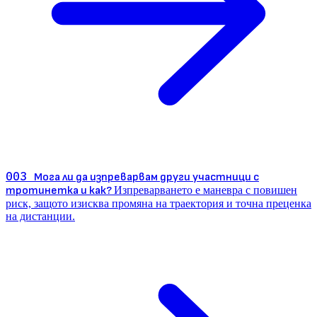
003
Мога ли да изпреварвам други участници с
тротинетка и как?
Изпреварването е маневра с повишен
риск, защото изисква промяна на траектория и точна преценка
на дистанции.