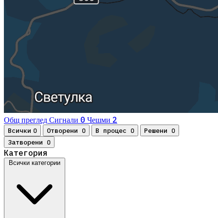
0
2
Общ преглед
Сигнали
Чешми
Всички
Отворени
В процес
Решени
0
0
0
0
Затворени
0
Категория
Всички категории