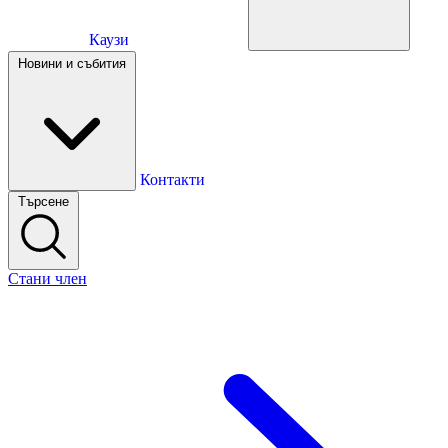
Каузи
Каузи
Новини и събития
Новини и събития
Контакти
Търсене
Контакти
Стани член