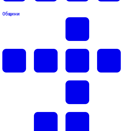
Общини
Общини