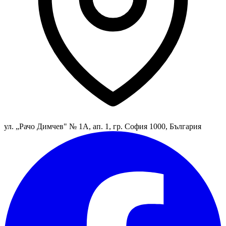
ул. „Рачо Димчев" № 1А, ап. 1, гр. София 1000, България