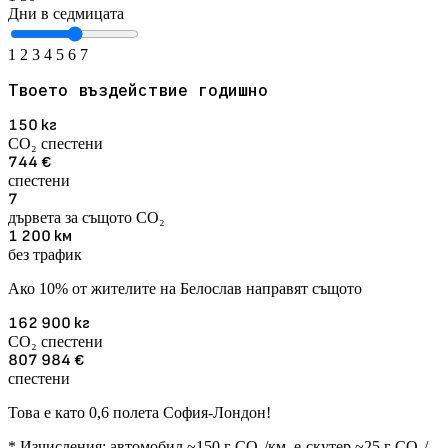
Дни в седмицата
1
2
3
4
5
6
7
Твоето въздействие годишно
150
кг
CO₂ спестени
744
€
спестени
7
дървета за същото CO₂
1 200
км
без трафик
Ако 10% от жителите на Белослав направят същото
162 900
кг
CO₂ спестени
807 984
€
спестени
Това е като 0,6 полета София-Лондон!
* Изчисления: автомобил ~150 г CO₂/км, е-скутер ~25 г CO₂/