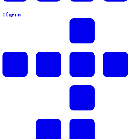
Общини
Общини