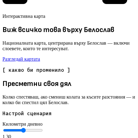
Интерактивна карта
Виж всичко това върху Белослав
Националната карта, центрирана върху Белослав — включи
слоевете, които те интересуват.
Разгледай картата
[ какво би променило ]
Пресметни своя дял
Колко спестяваш, ако смениш колата за късите разстояния — и
колко би спестил цял Белослав.
Настрой сценария
Километри дневно
1
30