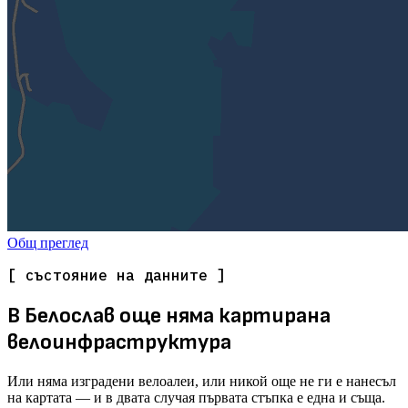
Общ преглед
[ състояние на данните ]
В Белослав още няма картирана
велоинфраструктура
Или няма изградени велоалеи, или никой още не ги е нанесъл
на картата — и в двата случая първата стъпка е една и съща.