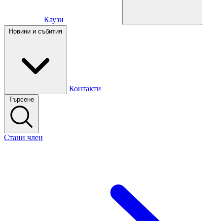
Каузи
Каузи
Новини и събития
Новини и събития
Контакти
Търсене
Контакти
Стани член