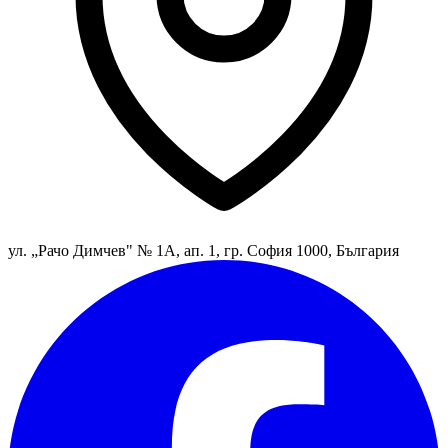
ул. „Рачо Димчев" № 1А, ап. 1, гр. София 1000, България