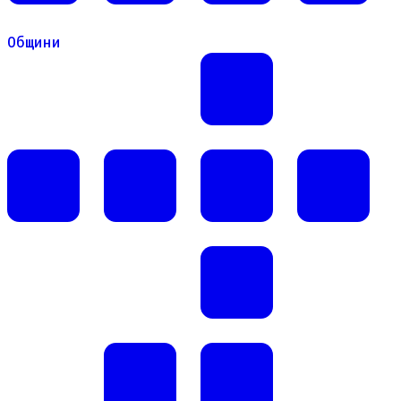
Общини
Общини