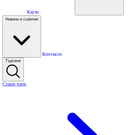
Каузи
Каузи
Новини и събития
Новини и събития
Контакти
Търсене
Контакти
Стани член