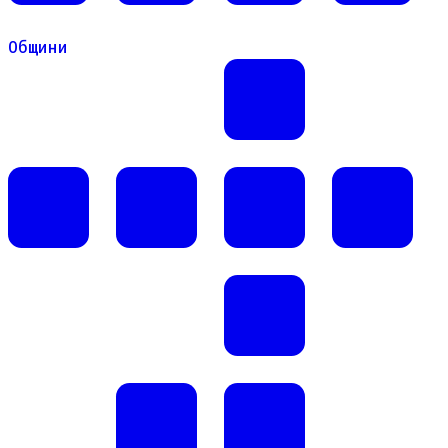
Общини
Общини