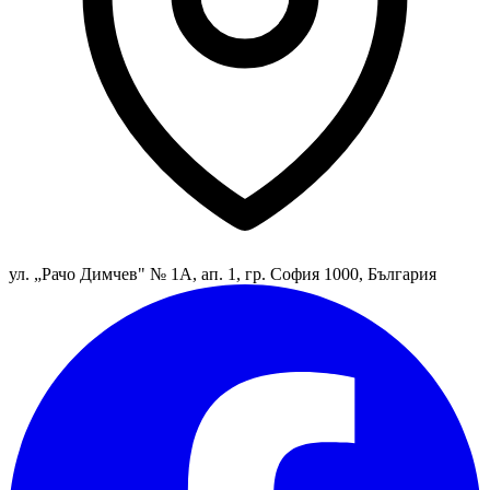
ул. „Рачо Димчев" № 1А, ап. 1, гр. София 1000, България