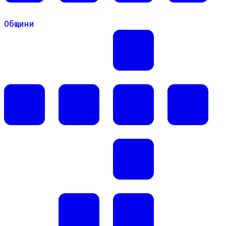
Общини
Общини