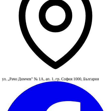
ул. „Рачо Димчев" № 1А, ап. 1, гр. София 1000, България