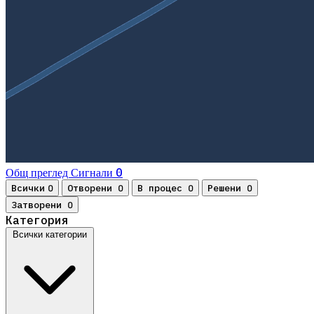
0
Общ преглед
Сигнали
Всички
Отворени
В процес
Решени
0
0
0
0
Затворени
0
Категория
Всички категории