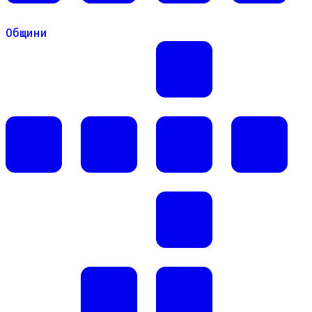
Общини
Общини