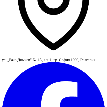
ул. „Рачо Димчев" № 1А, ап. 1, гр. София 1000, България