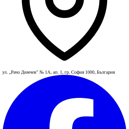
ул. „Рачо Димчев" № 1А, ап. 1, гр. София 1000, България