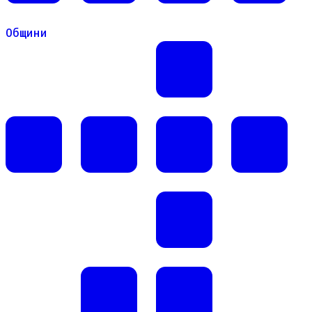
Общини
Общини