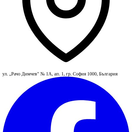
ул. „Рачо Димчев" № 1А, ап. 1, гр. София 1000, България