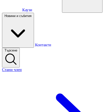
Каузи
Каузи
Новини и събития
Новини и събития
Контакти
Търсене
Контакти
Стани член