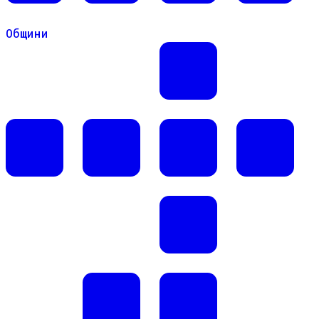
Общини
Общини