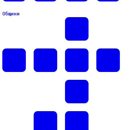
Общини
Общини