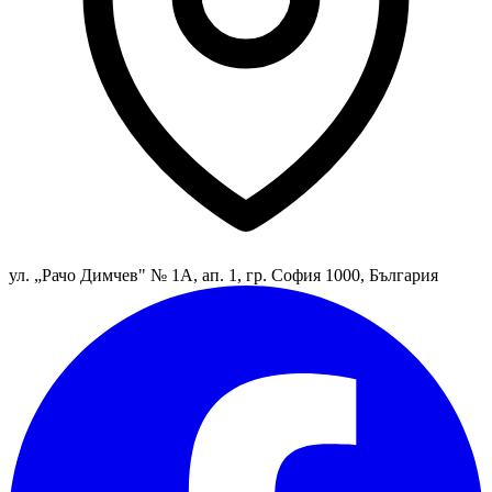
ул. „Рачо Димчев" № 1А, ап. 1, гр. София 1000, България