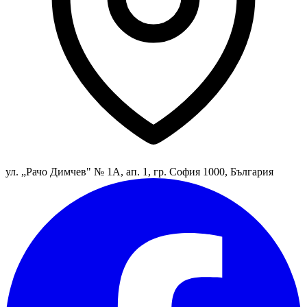
ул. „Рачо Димчев" № 1А, ап. 1, гр. София 1000, България