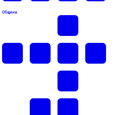
Общини
Общини