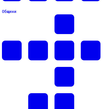
Общини
Общини