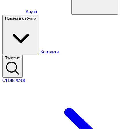
Каузи
Каузи
Новини и събития
Новини и събития
Контакти
Търсене
Контакти
Стани член