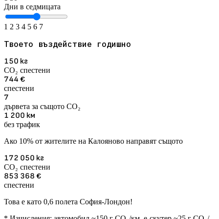
Дни в седмицата
1
2
3
4
5
6
7
Твоето въздействие годишно
150
кг
CO₂ спестени
744
€
спестени
7
дървета за същото CO₂
1 200
км
без трафик
Ако 10% от жителите на Калояново направят същото
172 050
кг
CO₂ спестени
853 368
€
спестени
Това е като 0,6 полета София-Лондон!
* Изчисления: автомобил ~150 г CO₂/км, е-скутер ~25 г CO₂/