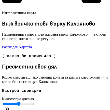
Интерактивна карта
Виж всичко това върху Калояново
Националната карта, центрирана върху Калояново — включи
слоевете, които те интересуват.
Разгледай картата
[ какво би променило ]
Пресметни своя дял
Колко спестяваш, ако смениш колата за късите разстояния — и
колко би спестил цял Калояново.
Настрой сценария
Километри дневно
1
30