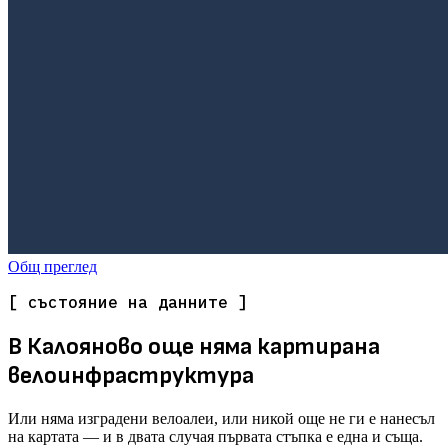
Общ преглед
[ състояние на данните ]
В Калояново още няма картирана
велоинфраструктура
Или няма изградени велоалеи, или никой още не ги е нанесъл
на картата — и в двата случая първата стъпка е една и съща.