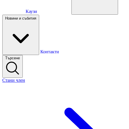
Каузи
Каузи
Новини и събития
Новини и събития
Контакти
Търсене
Контакти
Стани член