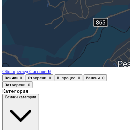
0
Общ преглед
Сигнали
Всички
Отворени
В процес
Решени
0
0
0
0
Затворени
0
Категория
Всички категории