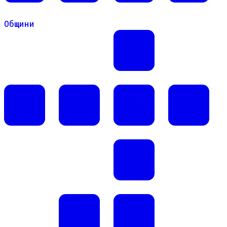
Общини
Общини