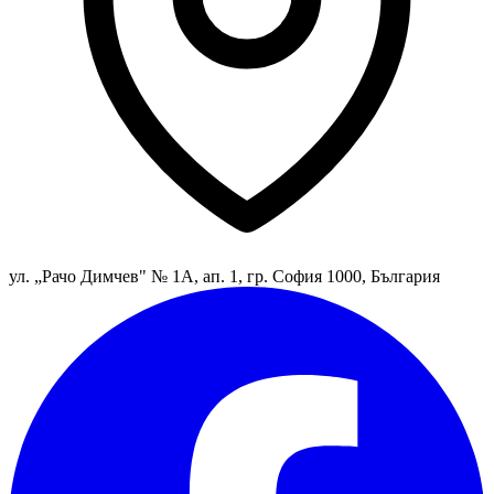
ул. „Рачо Димчев" № 1А, ап. 1, гр. София 1000, България