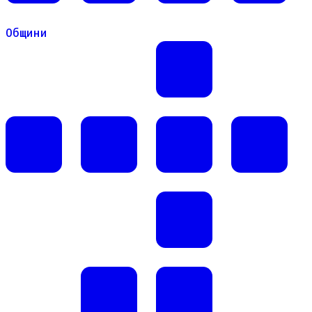
Общини
Общини