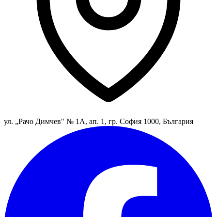
ул. „Рачо Димчев" № 1А, ап. 1, гр. София 1000, България