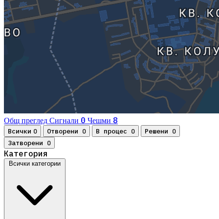
0
8
Общ преглед
Сигнали
Чешми
Всички
Отворени
В процес
Решени
0
0
0
0
Затворени
0
Категория
Всички категории