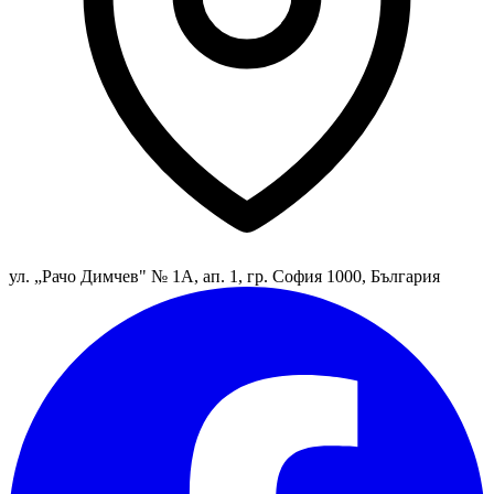
ул. „Рачо Димчев" № 1А, ап. 1, гр. София 1000, България