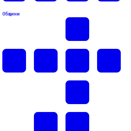
Общини
Общини