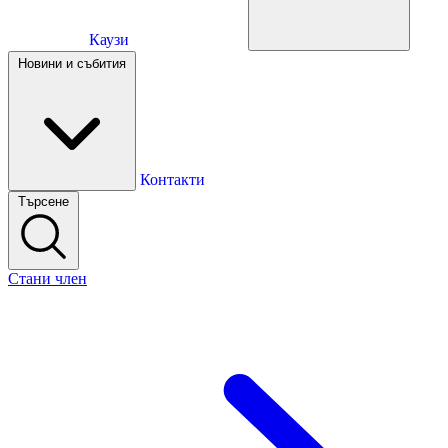
Каузи
Каузи
Новини и събития
Новини и събития
Контакти
Търсене
Контакти
Стани член