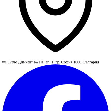
ул. „Рачо Димчев" № 1А, ап. 1, гр. София 1000, България