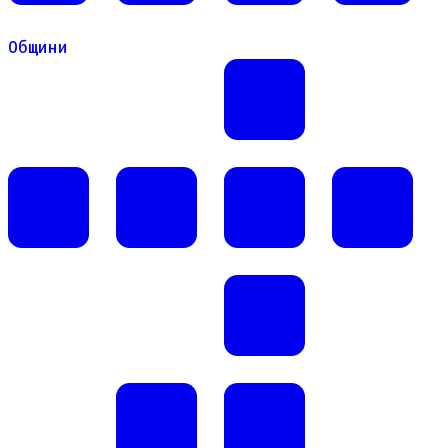
Общини
Общини