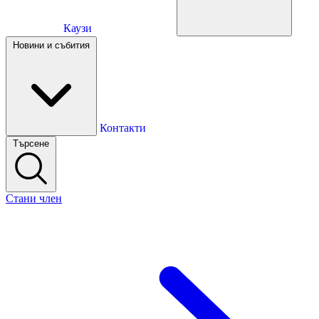
Каузи
Каузи
Новини и събития
Новини и събития
Контакти
Търсене
Контакти
Стани член