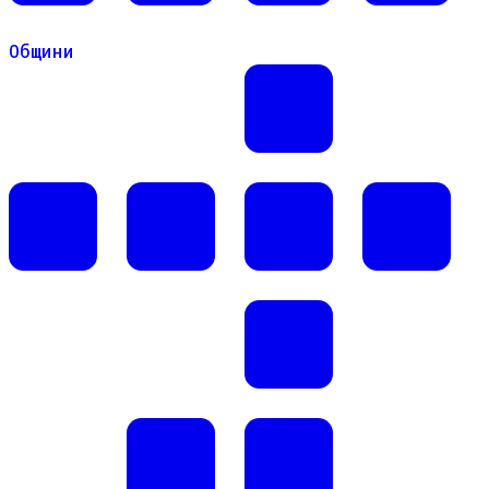
Общини
Общини