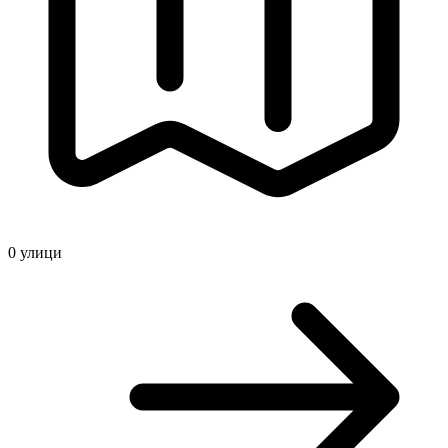
0
улици