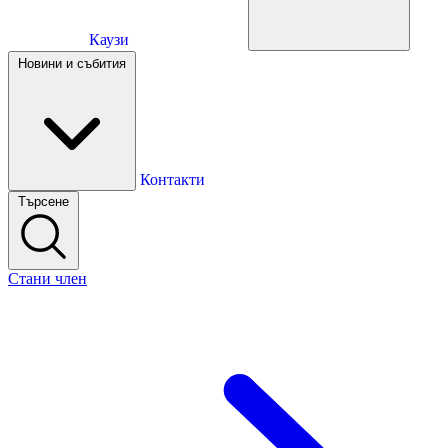
Каузи
Каузи
Новини и събития
Новини и събития
Контакти
Търсене
Контакти
Стани член