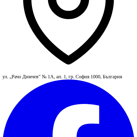
ул. „Рачо Димчев" № 1А, ап. 1, гр. София 1000, България