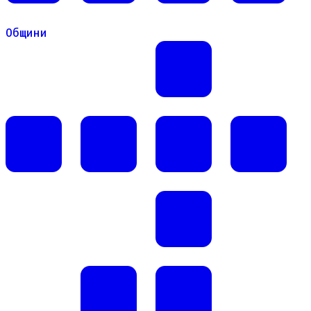
Общини
Общини