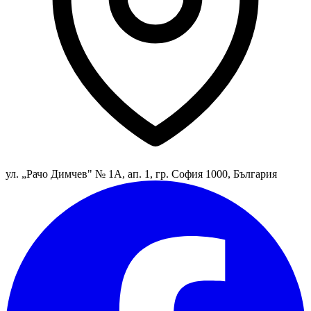
ул. „Рачо Димчев" № 1А, ап. 1, гр. София 1000, България