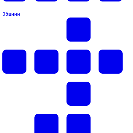
Общини
Общини