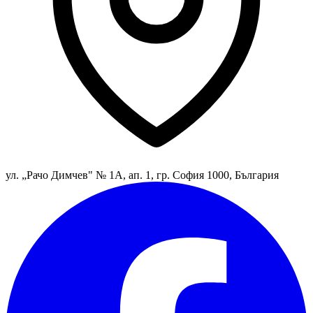
ул. „Рачо Димчев" № 1А, ап. 1, гр. София 1000, България