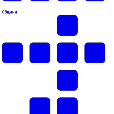
Общини
Общини