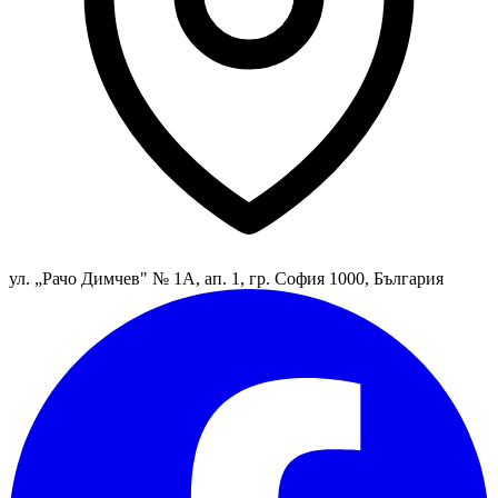
ул. „Рачо Димчев" № 1А, ап. 1, гр. София 1000, България