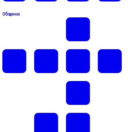
Общини
Общини