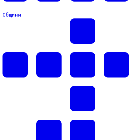
Общини
Общини