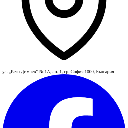
ул. „Рачо Димчев" № 1А, ап. 1, гр. София 1000, България