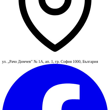
ул. „Рачо Димчев" № 1А, ап. 1, гр. София 1000, България