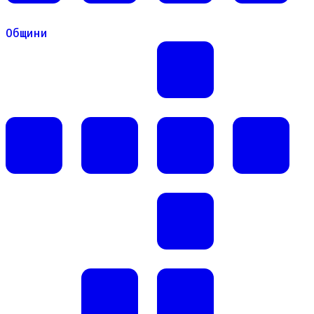
Общини
Общини