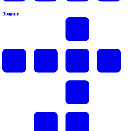
Общини
Общини