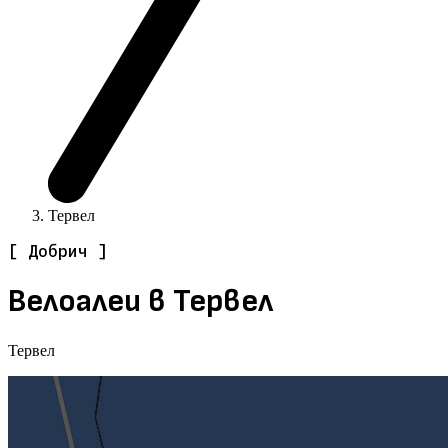
Тервел
[ Добрич ]
Велоалеи в Тервел
Тервел