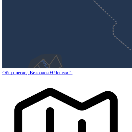
0
1
Общ преглед
Велоалеи
Чешми