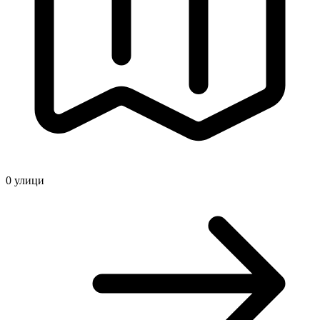
0
улици