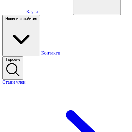
Каузи
Каузи
Новини и събития
Новини и събития
Контакти
Търсене
Контакти
Стани член