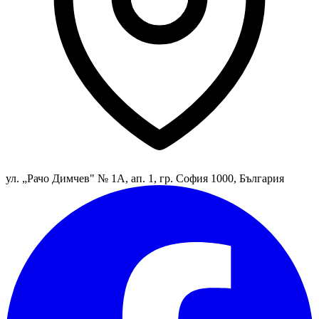
ул. „Рачо Димчев" № 1А, ап. 1, гр. София 1000, България