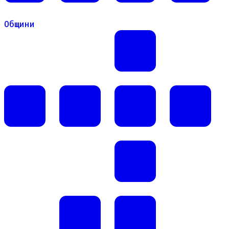
Общини
Общини