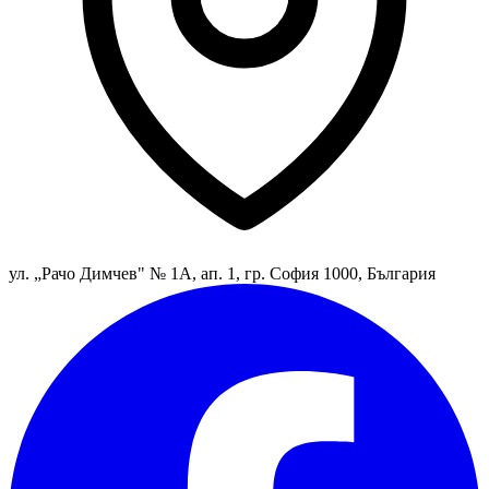
ул. „Рачо Димчев" № 1А, ап. 1, гр. София 1000, България