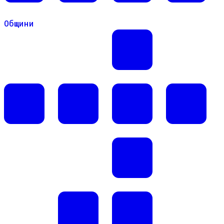
Общини
Общини