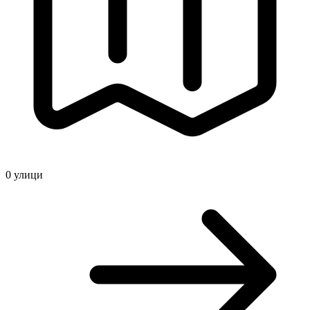
0
улици