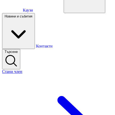
Каузи
Каузи
Новини и събития
Новини и събития
Контакти
Търсене
Контакти
Стани член