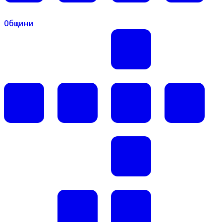
Общини
Общини