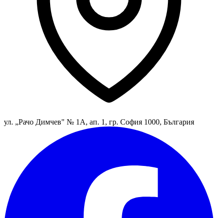
ул. „Рачо Димчев" № 1А, ап. 1, гр. София 1000, България