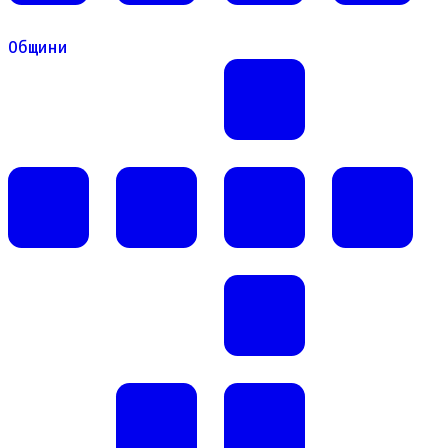
Общини
Общини