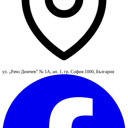
ул. „Рачо Димчев" № 1А, ап. 1, гр. София 1000, България