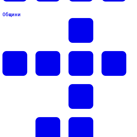
Общини
Общини