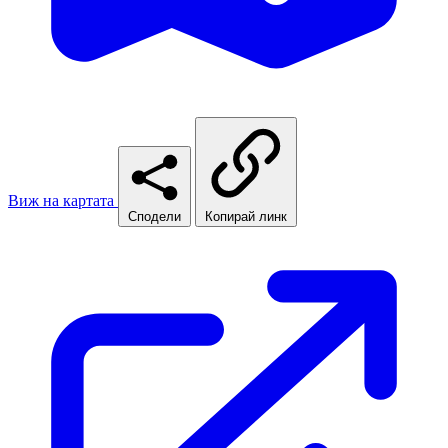
Виж на картата
Сподели
Копирай линк