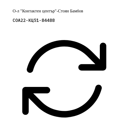
О-л "Контактен център"-Стоян Бамбов
СОА22-КЦ51-84488