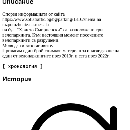
Описание
Според информацията от сайта
https://www.sofiatraffic.bg/bg/parking/1316/shema-na-
razpolozhenie-na-mestata
на бул. "Христо Смирненски" са разположени три
велопаркинга. Към настоящия момент посочените
велопаркинги са разрушени.
Моля да ги възстановите.
Прилагам един брой снимков материал за онагледяване на
един от велопаркингите през 2019г. и сега през 2022г.
[ хронология ]
История