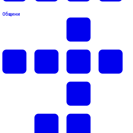
Общини
Общини