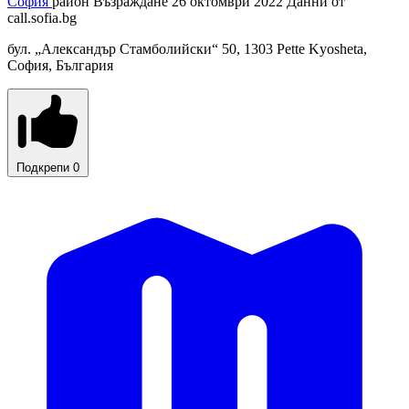
София
район Възраждане
26 октомври 2022
Данни от
call.sofia.bg
бул. „Александър Стамболийски“ 50, 1303 Pette Kyosheta,
София, България
Подкрепи
0