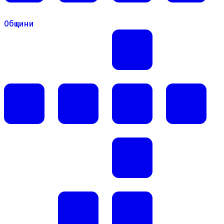
Общини
Общини