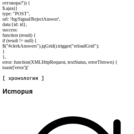
отговора?')) {
$.ajax({
type: "POST",
url: '/bg/Signal/RejectAnswer',
data:{id: id},
success:
function (result) {
if (result != null) {
$("#clerkAnswers").jqGrid().trigger("reloadGrid");
}
},
error: function(XMLHttpRequest, textStatus, errorThrown) {
toastr['error']('
[ хронология ]
История