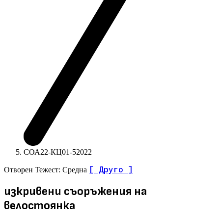
СОА22-КЦ01-52022
[ Друго ]
Отворен
Тежест: Средна
изкривени съоръжения на
велостоянка