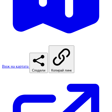
Виж на картата
Сподели
Копирай линк