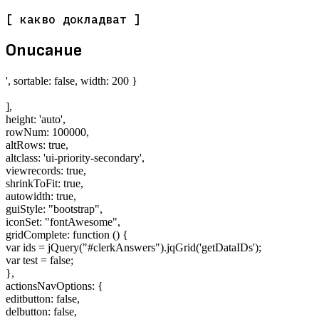
[ какво докладват ]
Описание
', sortable: false, width: 200 }
],
height: 'auto',
rowNum: 100000,
altRows: true,
altclass: 'ui-priority-secondary',
viewrecords: true,
shrinkToFit: true,
autowidth: true,
guiStyle: "bootstrap",
iconSet: "fontAwesome",
gridComplete: function () {
var ids = jQuery("#clerkAnswers").jqGrid('getDataIDs');
var test = false;
},
actionsNavOptions: {
editbutton: false,
delbutton: false,