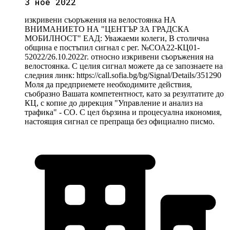
3 ное 2022
изкривени съоръжения на велостоянка НА
ВНИМАНИЕТО НА "ЦЕНТЪР ЗА ГРАДСКА
МОБИЛНОСТ" ЕАД: Уважаеми колеги, В столична
община е постъпил сигнал с рег. №СОА22-КЦ01-
52022/26.10.2022г. относно изкривени съоръжения на
велостоянка. С целия сигнал можете да се запознаете на
следния линк: https://call.sofia.bg/bg/Signal/Details/351290
Моля да предприемете необходимите действия,
съобразно Вашата компетентност, като за резултатите до
КЦ, с копие до дирекция "Управление и анализ на
трафика" - СО. С цел бързина и процесуална икономия,
настоящия сигнал се препраща без официално писмо.