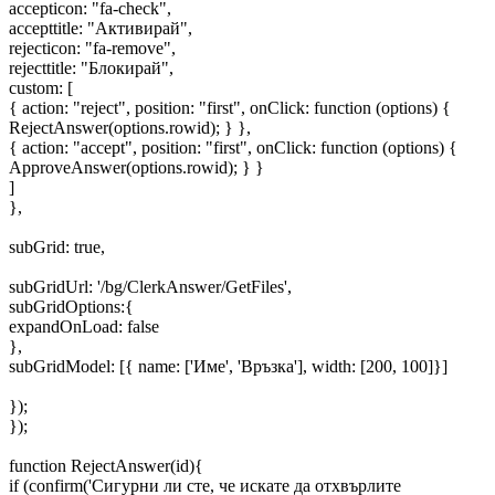
accepticon: "fa-check",
accepttitle: "Активирай",
rejecticon: "fa-remove",
rejecttitle: "Блокирай",
custom: [
{ action: "reject", position: "first", onClick: function (options) {
RejectAnswer(options.rowid); } },
{ action: "accept", position: "first", onClick: function (options) {
ApproveAnswer(options.rowid); } }
]
},
subGrid: true,
subGridUrl: '/bg/ClerkAnswer/GetFiles',
subGridOptions:{
expandOnLoad: false
},
subGridModel: [{ name: ['Име', 'Връзка'], width: [200, 100]}]
});
});
function RejectAnswer(id){
if (confirm('Сигурни ли сте, че искате да отхвърлите