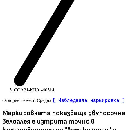
СОА21-КЦ01-40514
[ Избледняла маркировка ]
Отворен
Тежест: Средна
Маркировката показваща двупосочна
велоалея е изтрита точно в
кръстовището на "Ломско шосе" и