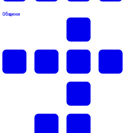
Общини
Общини