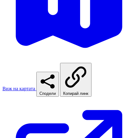
Виж на картата
Сподели
Копирай линк