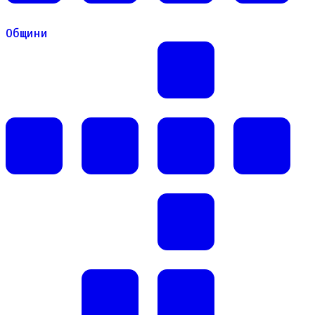
Общини
Общини