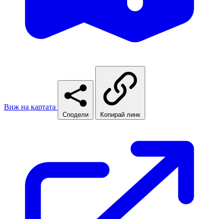
Виж на картата
Сподели
Копирай линк