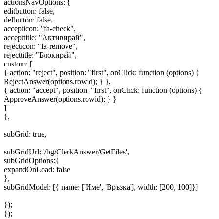
actionsNavOptions: {
editbutton: false,
delbutton: false,
accepticon: "fa-check",
accepttitle: "Активирай",
rejecticon: "fa-remove",
rejecttitle: "Блокирай",
custom: [
{ action: "reject", position: "first", onClick: function (options) {
RejectAnswer(options.rowid); } },
{ action: "accept", position: "first", onClick: function (options) {
ApproveAnswer(options.rowid); } }
]
},
subGrid: true,
subGridUrl: '/bg/ClerkAnswer/GetFiles',
subGridOptions:{
expandOnLoad: false
},
subGridModel: [{ name: ['Име', 'Връзка'], width: [200, 100]}]
});
});