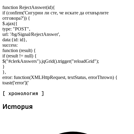
function RejectAnswer(id){
if (confirm('Сигурни ли сте, че искате да отхвърлите
отговора?')) {
$.ajax({
type: "POST",
url: '/bg/Signal/RejectAnswer',
data:{id: id},
success:
function (result) {
if (result != null) {
$("#clerkAnswers").jqGrid().trigger("reloadGrid");
}
},
error: function(XMLHttpRequest, textStatus, errorThrown) {
toastr['error']('
[ хронология ]
История