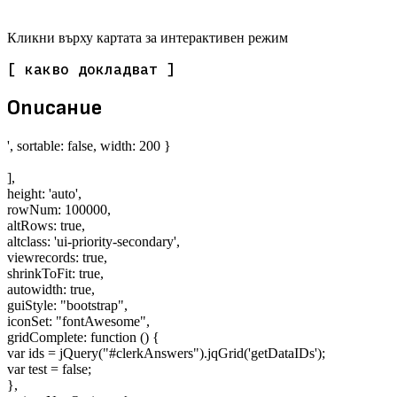
Кликни върху картата за интерактивен режим
[ какво докладват ]
Описание
', sortable: false, width: 200 }
],
height: 'auto',
rowNum: 100000,
altRows: true,
altclass: 'ui-priority-secondary',
viewrecords: true,
shrinkToFit: true,
autowidth: true,
guiStyle: "bootstrap",
iconSet: "fontAwesome",
gridComplete: function () {
var ids = jQuery("#clerkAnswers").jqGrid('getDataIDs');
var test = false;
},