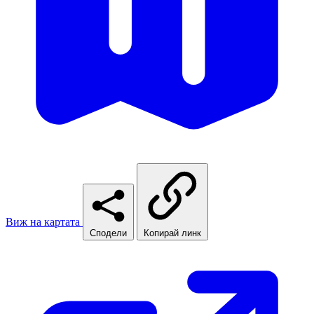
Виж на картата
Сподели
Копирай линк