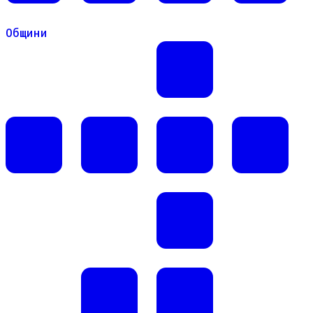
Общини
Общини