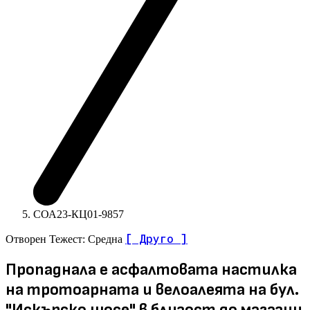
СОА23-КЦ01-9857
[ Друго ]
Отворен
Тежест: Средна
Пропаднала е асфалтовата настилка
на тротоарната и велоалеята на бул.
"Искърско шосе" в близост до магазин