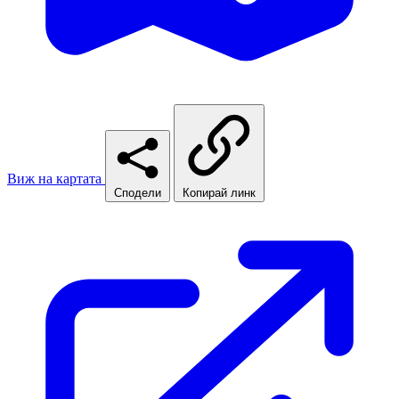
Виж на картата
Сподели
Копирай линк