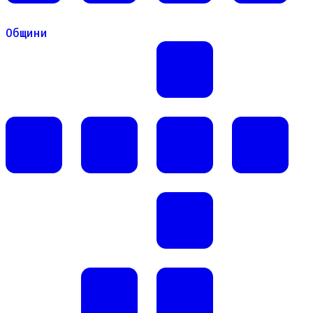
Общини
Общини