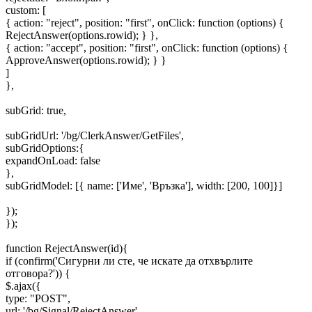
custom: [
{ action: "reject", position: "first", onClick: function (options) {
RejectAnswer(options.rowid); } },
{ action: "accept", position: "first", onClick: function (options) {
ApproveAnswer(options.rowid); } }
]
},
subGrid: true,
subGridUrl: '/bg/ClerkAnswer/GetFiles',
subGridOptions:{
expandOnLoad: false
},
subGridModel: [{ name: ['Име', 'Връзка'], width: [200, 100]}]
});
});
function RejectAnswer(id){
if (confirm('Сигурни ли сте, че искате да отхвърлите
отговора?')) {
$.ajax({
type: "POST",
url: '/bg/Signal/RejectAnswer',