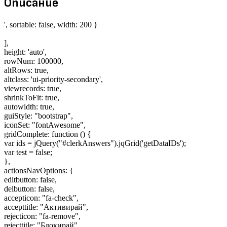
Описание
', sortable: false, width: 200 }
],
height: 'auto',
rowNum: 100000,
altRows: true,
altclass: 'ui-priority-secondary',
viewrecords: true,
shrinkToFit: true,
autowidth: true,
guiStyle: "bootstrap",
iconSet: "fontAwesome",
gridComplete: function () {
var ids = jQuery("#clerkAnswers").jqGrid('getDataIDs');
var test = false;
},
actionsNavOptions: {
editbutton: false,
delbutton: false,
accepticon: "fa-check",
accepttitle: "Активирай",
rejecticon: "fa-remove",
rejecttitle: "Блокирай",