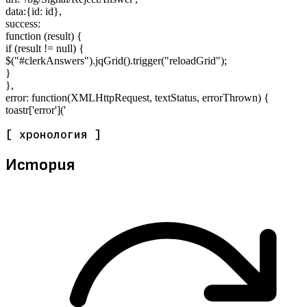
data:{id: id},
success:
function (result) {
if (result != null) {
$("#clerkAnswers").jqGrid().trigger("reloadGrid");
}
},
error: function(XMLHttpRequest, textStatus, errorThrown) {
toastr['error']('
[ хронология ]
История