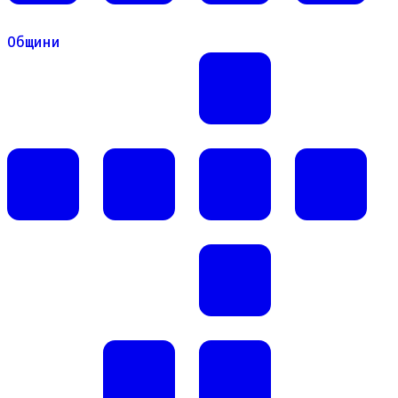
Общини
Общини