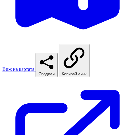
Виж на картата
Сподели
Копирай линк