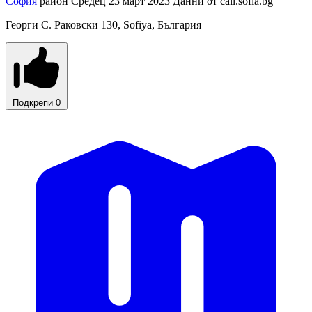
София
район Средец
23 март 2023
Данни от
call.sofia.bg
Георги С. Раковски 130, Sofiya, България
Подкрепи
0