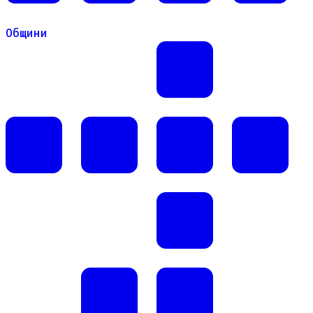
Общини
Общини