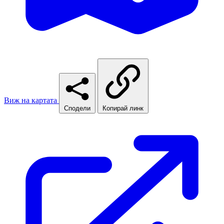
Виж на картата
Сподели
Копирай линк