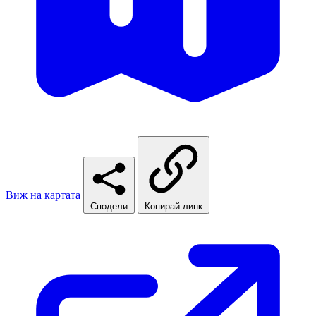
Виж на картата
Сподели
Копирай линк