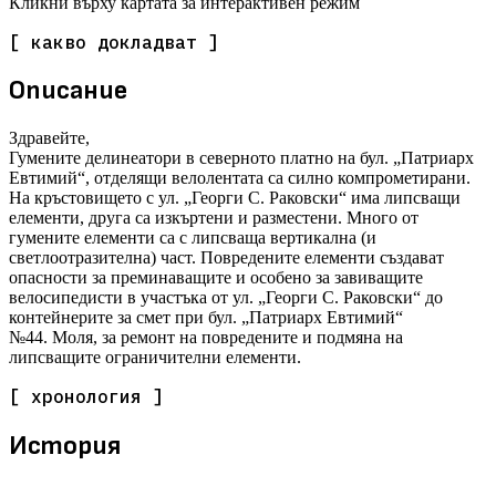
Кликни върху картата за интерактивен режим
[ какво докладват ]
Описание
Здравейте,
Гумените делинеатори в северното платно на бул. „Патриарх
Евтимий“, отделящи велолентата са силно компрометирани.
На кръстовището с ул. „Георги С. Раковски“ има липсващи
елементи, друга са изкъртени и разместени. Много от
гумените елементи са с липсваща вертикална (и
светлоотразителна) част. Повредените елементи създават
опасности за преминаващите и особено за завиващите
велосипедисти в участъка от ул. „Георги С. Раковски“ до
контейнерите за смет при бул. „Патриарх Евтимий“
№44. Моля, за ремонт на повредените и подмяна на
липсващите ограничителни елементи.
[ хронология ]
История