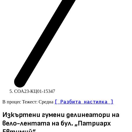
СОА23-КЦ01-15347
[ Разбита настилка ]
В процес
Тежест: Средна
Изкъртени гумени делинеатори на
вело-лентата на бул. „Патриарх
Евтимий“