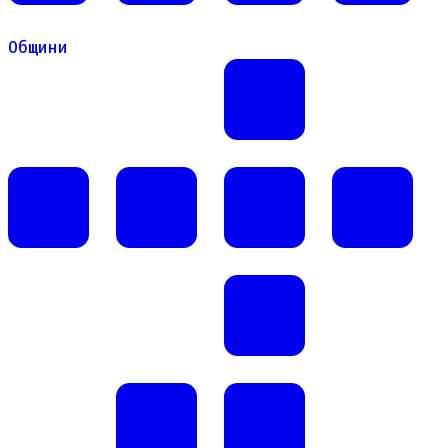
Общини
Общини