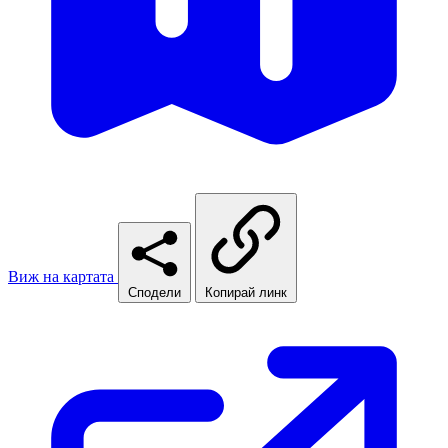
Виж на картата
Сподели
Копирай линк