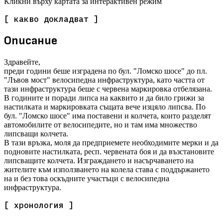
Кликни върху картата за интерактивен режим
[ какво докладват ]
Описание
Здравейте,
преди години беше изградена по бул. "Ломско шосе" до пл.
"Лъвов мост" велосипедна инфраструктура, като частта от
тази инфраструктура беше с червена маркировка отбелязана.
В годините и поради липса на каквито и да било грижи за
настилката и маркировката същата вече изцяло липсва. По
бул. "Ломско шосе" има поставени и колчета, които разделят
автомобилите от велосипедите, но и там има множество
липсващи колчета.
В тази връзка, моля да предприемете необходимите мерки и да
подновите настилката, респ. червената боя и да възстановите
липсващите колчета. Изграждането и насърчаването на
жителите към използването на колела става с поддържането
на и без това оскъдните участъци с велосипедна
инфраструктура.
[ хронология ]