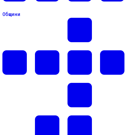
Общини
Общини