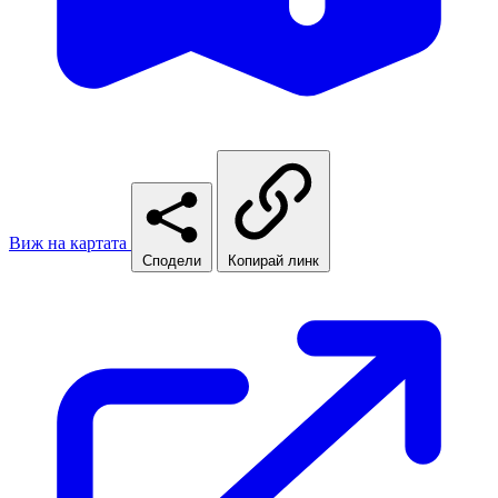
Виж на картата
Сподели
Копирай линк