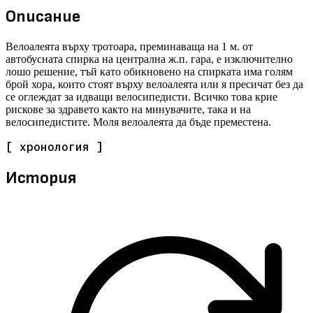
Описание
Велоалеята върху тротоара, преминаваща на 1 м. от
автобусната спирка на централна ж.п. гара, е изключително
лошо решение, тъй като обикновено на спирката има голям
брой хора, които стоят върху велоалеята или я пресичат без да
се оглеждат за идващи велосипедисти. Всичко това крие
рискове за здравето както на минувачите, така и на
велосипедистите. Моля велоалеята да бъде преместена.
[ хронология ]
История