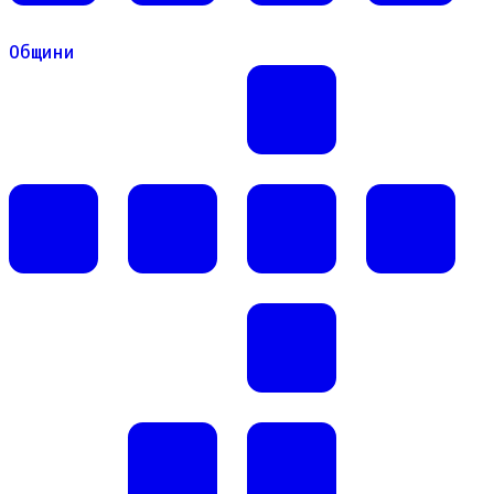
Общини
Общини